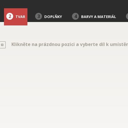
2
3
4
TVAR
DOPLŇKY
BARVY A MATERIÁL
Klikněte na prázdnou pozici a vyberte díl k umístěn