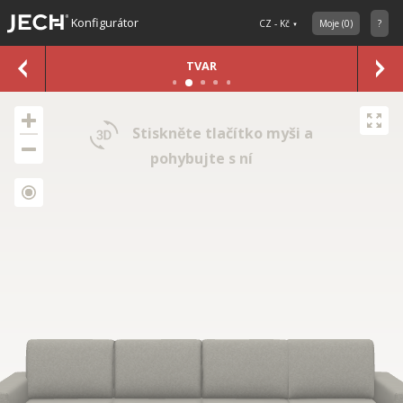
Konfigurátor
CZ - Kč
Moje
(
0
)
?
TVAR
Stiskněte tlačítko myši a
pohybujte s ní