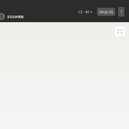
CZ - Kč
Moje
(
0
)
?
5
SOUHRN