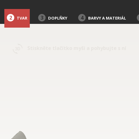
2
3
4
TVAR
DOPLŇKY
BARVY A MATERIÁL
Stiskněte tlačítko myši a pohybujte s ní