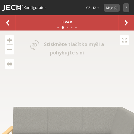
Konfigurátor
CZ - Kč
Moje
(
0
)
?
TVAR
Stiskněte tlačítko myši a
pohybujte s ní