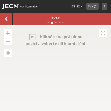
Konfigurátor
EN - Kč
Moje
(
0
)
?
TVAR
Klikněte na prázdnou
pozici a vyberte díl k umístění