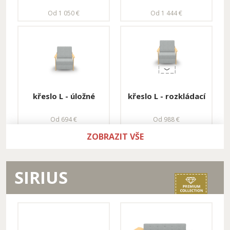
sestava s
Od 1 050 €
Od 1 444 €
příslušenstvím
Od 3 471 €
trojkřeslo L
trojkřeslo L
rozkládací
kombinované -
rozkládací, úložné
Od 2 331 €
Od 2 113 €
křeslo L - úložné
křeslo L - rozkládací
Od 694 €
Od 988 €
ZOBRAZIT VŠE
rohová sestava L -
rohová sestava XL -
rozkládací, pravá
rozkládací, pravá
SIRIUS
Od 3 001 €
Od 3 263 €
křeslo XL - úložné
křeslo XXL - úložné
Od 753 €
Od 811 €