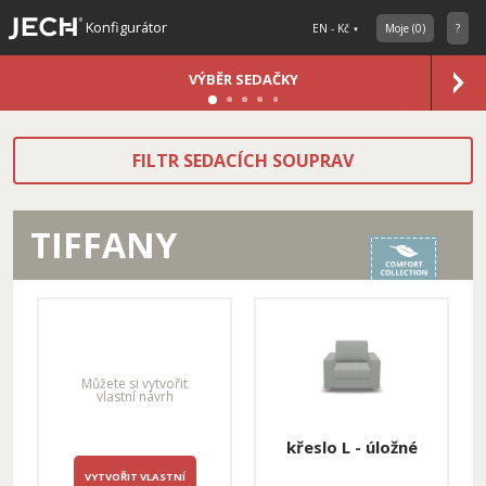
Konfigurátor
EN - Kč
Moje
(
0
)
?
VÝBĚR SEDAČKY
FILTR SEDACÍCH SOUPRAV
TIFFANY
Můžete si vytvořit
vlastní návrh
křeslo L - úložné
VYTVOŘIT VLASTNÍ