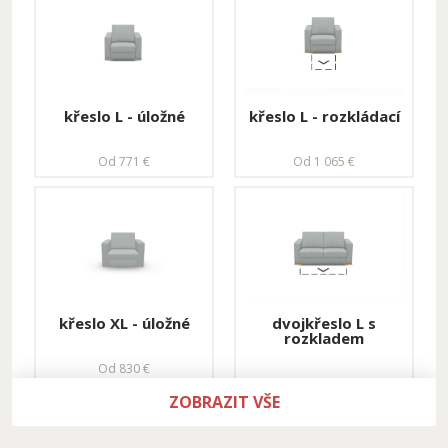
rohová sestava -
rohová sestava -
levá
pravá
Od 2 699 €
Od 2 699 €
křeslo L - úložné
křeslo L - rozkládací
rohová sestava XL -
Sestava se stolkem
pravá
Od 771 €
Od 1 065 €
Od 3 012 €
Od 3 191 €
Sestava s křeslem a
Rohová sestava s
příslušenstvím
příslušenstvím
Od 4 562 €
Od 4 912 €
křeslo XL - úložné
dvojkřeslo L s
rozkladem
Sestava s křeslem
Od 830 €
1 714 €
Od 2 990 €
ZOBRAZIT VŠE