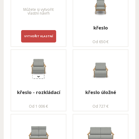
Můžete si vytvořit
vlastní návrh
křeslo
VYTVOŘIT VLASTNÍ
Od 650 €
křeslo - rozkládací
křeslo úložné
Od 1 006 €
Od 727 €