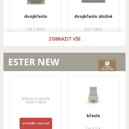
dvojkřeslo
dvojkřeslo úložné
Od 1 050 €
Od 1 189 €
ZOBRAZIT VŠE
ESTER NEW
dvojkřeslo
trojkřeslo
rozkládací
Od 1 444 €
Od 1 740 €
Můžete si vytvořit
vlastní návrh
křeslo
VYTVOŘIT VLASTNÍ
Od 471 €