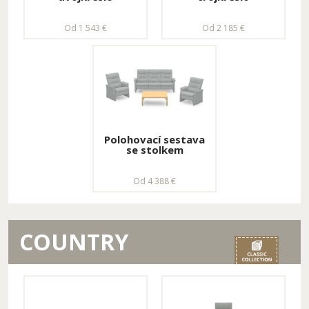
Od 1 543 €
Od 2 185 €
Polohovací sestava
se stolkem
Od 4 388 €
COUNTRY