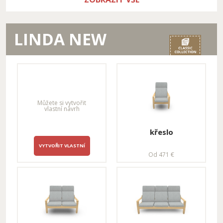
Úložná sestava s
křeslem
LINDA NEW
2 337 €
křeslo XL - úložné
křeslo XXL - úložné
Od 753 €
Od 811 €
Můžete si vytvořit
vlastní návrh
křeslo
VYTVOŘIT VLASTNÍ
Od 471 €
rohová sestava L -
rohová sestava L -
rozkládací, úložná,
rozkládací, úložná,
levá
pravá
Od 2 923 €
Od 2 923 €