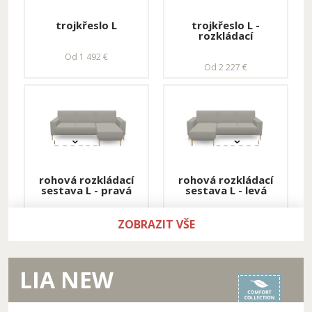
Od 1 929 €
Od 2 528 €
trojkřeslo L
trojkřeslo L -
rozkládací
Od 1 492 €
Od 2 227 €
dvojkřeslo XL -
dvojkřeslo L -
úložné - levá
rozkládací s
lenoškou - pravá
Od 1 929 €
Od 2 055 €
rohová rozkládací
rohová rozkládací
sestava L - pravá
sestava L - levá
Od 2 419 €
Od 2 419 €
ZOBRAZIT VŠE
LIA NEW
dvojkřeslo L -
dvojkřeslo L - úložné
rozkládací s
- pravá