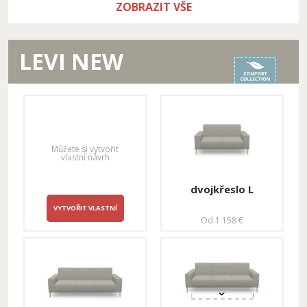
ZOBRAZIT VŠE
LEVI NEW
trojkřeslo L -
dvojkřeslo XL -
rozkládací
rozkládací s
lenoškou - pravá
Od 2 000 €
Můžete si vytvořit
Od 2 528 €
vlastní návrh
dvojkřeslo L
VYTVOŘIT VLASTNÍ
Od 1 158 €
dvojkřeslo XL -
dvojkřeslo XL -
rozkládací s
úložné - pravá
lenoškou - levá