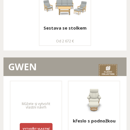
úložné
rozkládací
Od 1 187 €
Od 2 010 €
Sestava se stolkem
rozkládací sestava L
rozkládací sestava L
Od 2 672 €
do U - úložná
do U - úložná
Od 4 924 €
Od 5 542 €
rohová sestava L -
rohová sestava XL -
GWEN
úložná, pravá
úložná, levá
Od 2 338 €
Od 2 533 €
sestava do u - XXL
Sestava se stolkem
Můžete si vytvořit
vlastní návrh
rozklad, L sedák s
područkou - úložný
Od 2 727 €
křeslo s podnožkou
Od 4 584 €
rohová sestava XXL -
rohová sestava XXL -
VYTVOŘIT VLASTNÍ