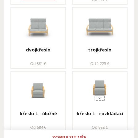
trojkřeslo úložné
trojkřeslo
kombinované
Od 1 610 €
Od 2 117 €
dvojkřeslo
trojkřeslo
Od 881 €
Od 1 225 €
trojkřeslo
Sestava se stolkem
kombinované
Od 3 477 €
Od 2 117 €
křeslo L - úložné
křeslo L - rozkládací
Od 694 €
Od 988 €
ZOBRAZIT VŠE