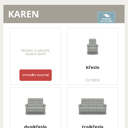
KAREN
Můžete si vytvořit
vlastní návrh
křeslo
VYTVOŘIT VLASTNÍ
Od 900 €
dvojkřeslo
trojkřeslo