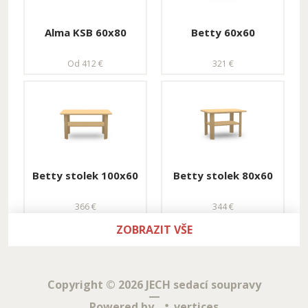
XXL do U - úložná
Od 2 727 €
Alma KSB 60x80
Betty 60x60
Od 4 818 €
Od 412 €
321 €
Úložná rohová
sestava L s křeslem
Betty stolek 100x60
Betty stolek 80x60
Od 4 010 €
366 €
344 €
ZOBRAZIT VŠE
Copyright © 2026 JECH sedací soupravy
—
Powered by
vertices