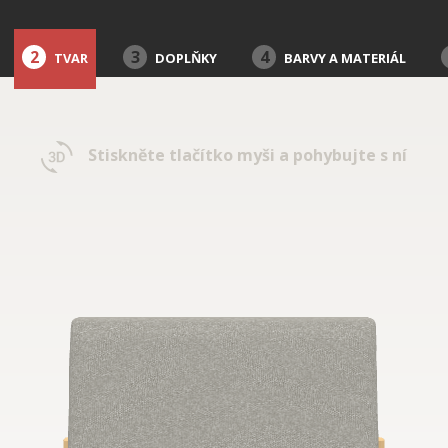
2
3
4
TVAR
DOPLŇKY
BARVY A MATERIÁL
Stiskněte tlačítko myši a pohybujte s ní