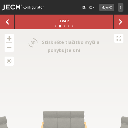
Konfigurátor
EN - Kč
Moje
(
0
)
?
TVAR
Stiskněte tlačítko myši a
pohybujte s ní