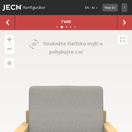
Konfigurátor
EN - Kč
Moje
(
0
)
?
TVAR
Stiskněte tlačítko myši a
pohybujte s ní