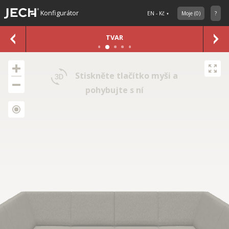
Konfigurátor
EN - Kč
Moje
(
0
)
?
TVAR
Stiskněte tlačítko myši a
pohybujte s ní