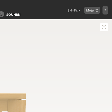
EN - Kč
Moje
(
0
)
?
5
SOUHRN