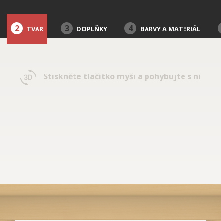
2
3
4
TVAR
DOPLŇKY
BARVY A MATERIÁL
Stiskněte tlačítko myši a pohybujte s ní