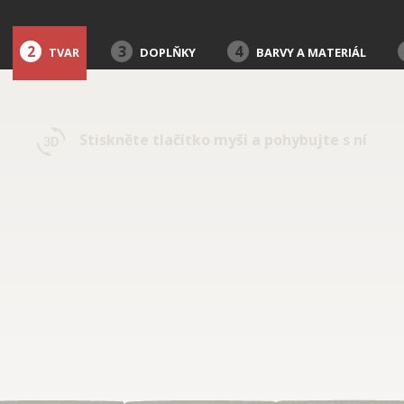
2
3
4
TVAR
DOPLŇKY
BARVY A MATERIÁL
Stiskněte tlačítko myši a pohybujte s ní