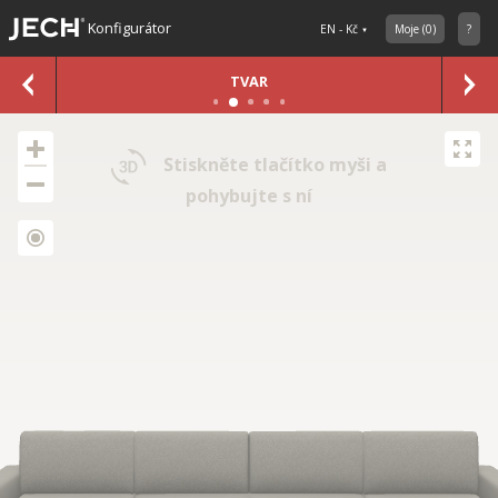
Konfigurátor
EN - Kč
Moje
(
0
)
?
TVAR
Stiskněte tlačítko myši a
pohybujte s ní