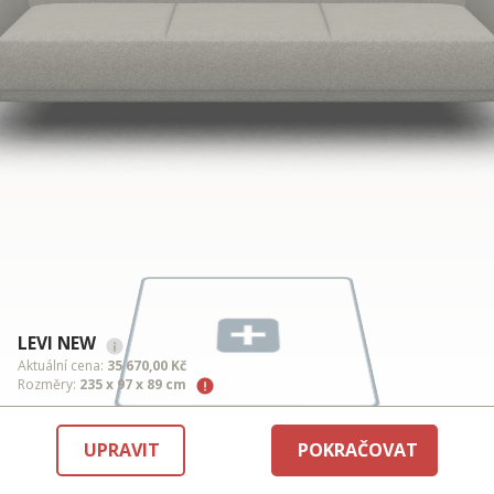
LEVI NEW
Aktuální cena:
35 670,00 Kč
Rozměry:
235 x 97 x 89 cm
UPRAVIT
POKRAČOVAT