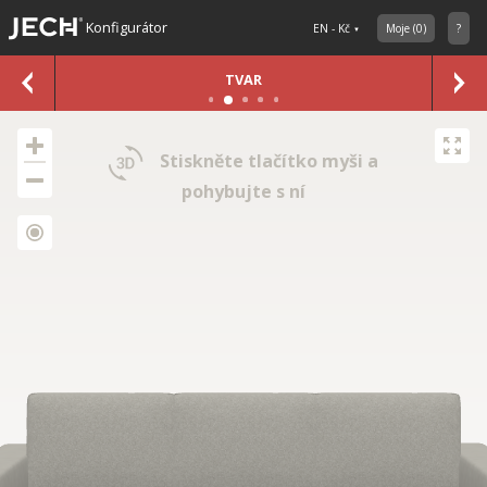
Konfigurátor
EN - Kč
Moje
(
0
)
?
TVAR
Stiskněte tlačítko myši a
pohybujte s ní