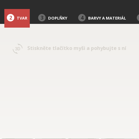
2
3
4
TVAR
DOPLŇKY
BARVY A MATERIÁL
Stiskněte tlačítko myši a pohybujte s ní