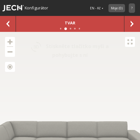
Konfigurátor
EN - Kč
Moje
(
0
)
?
TVAR
Stiskněte tlačítko myši a
pohybujte s ní