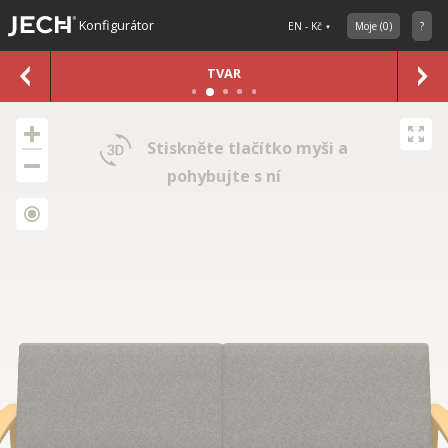
Konfigurátor
EN - Kč
Moje
(
0
)
?
TVAR
Stiskněte tlačítko myši a
pohybujte s ní