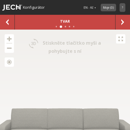
Konfigurátor
EN - Kč
Moje
(
0
)
?
TVAR
Stiskněte tlačítko myši a
pohybujte s ní