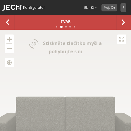
Konfigurátor
EN - Kč
Moje
(
0
)
?
TVAR
Stiskněte tlačítko myši a
pohybujte s ní