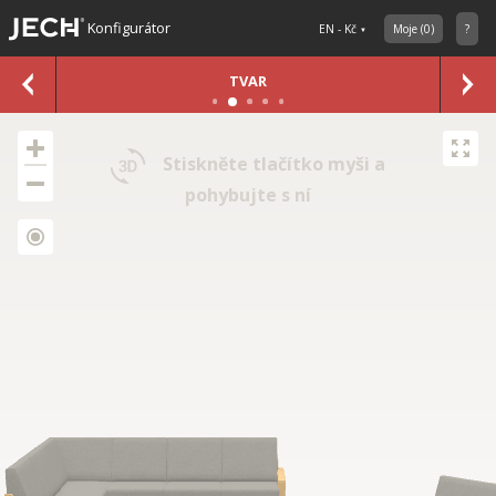
Konfigurátor
EN - Kč
Moje
(
0
)
?
TVAR
Stiskněte tlačítko myši a
pohybujte s ní