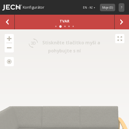
Konfigurátor
EN - Kč
Moje
(
0
)
?
TVAR
Stiskněte tlačítko myši a
pohybujte s ní