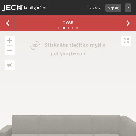
Konfigurátor
EN - Kč
Moje
(
0
)
?
TVAR
Stiskněte tlačítko myši a
pohybujte s ní