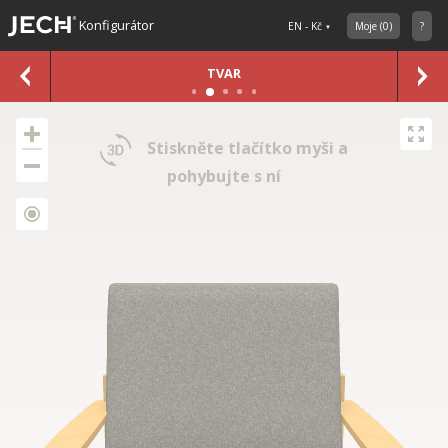
Konfigurátor
EN - Kč
Moje
(
0
)
?
TVAR
Stiskněte tlačítko myši a
pohybujte s ní