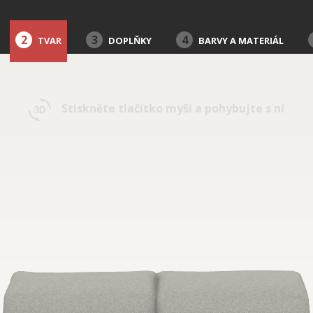
2
3
4
TVAR
DOPLŇKY
BARVY A MATERIÁL
Stiskněte tlačítko myši a pohybujte s ní