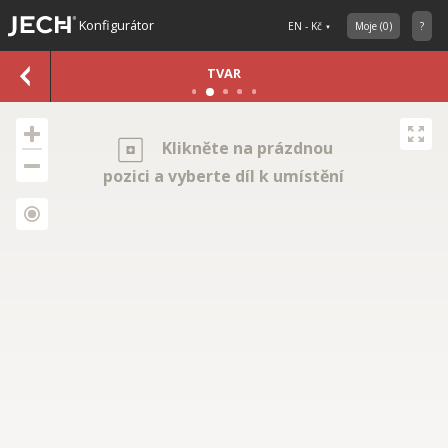
Konfigurátor
EN - Kč
Moje
(
0
)
?
TVAR
Klikněte na prázdnou
pozici a vyberte díl k umístění