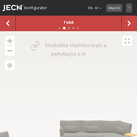
Konfigurátor
EN - Kč
Moje
(
0
)
?
TVAR
Stiskněte tlačítko myši a
pohybujte s ní