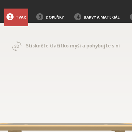
2
3
4
TVAR
DOPLŇKY
BARVY A MATERIÁL
Stiskněte tlačítko myši a pohybujte s ní