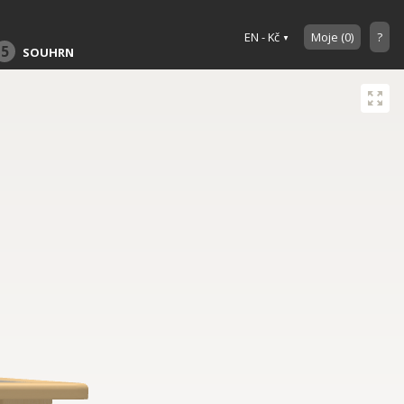
EN - Kč
Moje
(
0
)
?
5
SOUHRN