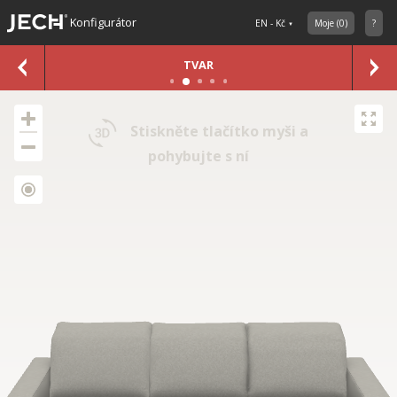
Konfigurátor
EN - Kč
Moje
(
0
)
?
TVAR
Stiskněte tlačítko myši a
pohybujte s ní