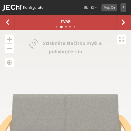
Konfigurátor
EN - Kč
Moje
(
0
)
?
TVAR
Stiskněte tlačítko myši a
pohybujte s ní