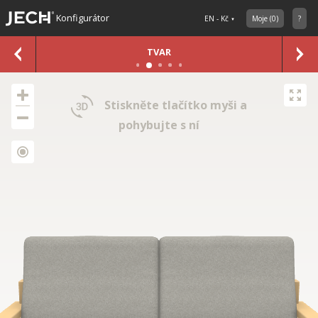
Konfigurátor
EN - Kč
Moje
(
0
)
?
TVAR
Stiskněte tlačítko myši a
pohybujte s ní