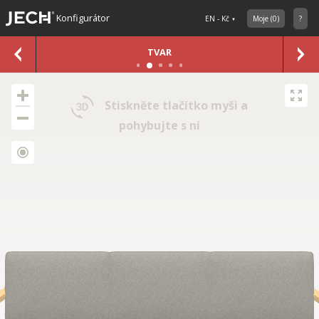
Konfigurátor
EN - Kč
Moje
(
0
)
?
TVAR
Stiskněte tlačítko myši a
pohybujte s ní