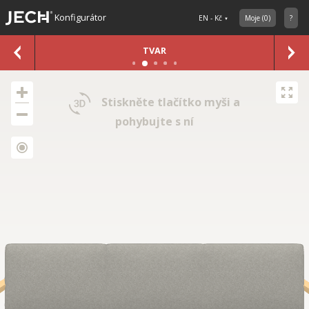
Konfigurátor
EN - Kč
Moje
(
0
)
?
TVAR
Stiskněte tlačítko myši a
pohybujte s ní